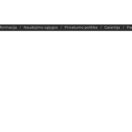
nformacija
Naudojimo sąlygos
Privatumo politika
Garantija
Pa