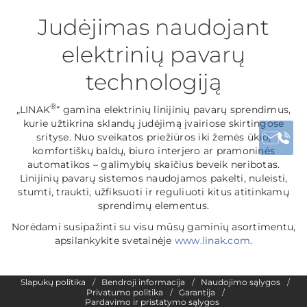
Judėjimas naudojant
elektrinių pavarų
technologiją
®
„LINAK
“ gamina elektrinių linijinių pavarų sprendimus,
kurie užtikrina sklandų judėjimą įvairiose skirtingose
srityse. Nuo sveikatos priežiūros iki žemės ūkio,
komfortiškų baldų, biuro interjero ar pramoninės
automatikos – galimybių skaičius beveik neribotas.
Linijinių pavarų sistemos naudojamos pakelti, nuleisti,
stumti, traukti, užfiksuoti ir reguliuoti kitus atitinkamų
sprendimų elementus.
Norėdami susipažinti su visu mūsų gaminių asortimentu,
apsilankykite svetainėje
www.linak.com
.
Slapukų politika
Bendroji informacija
Naudojimo sąlygos
Privatumo politika
Garantija
Pardavimo ir pristatymo sąlygos